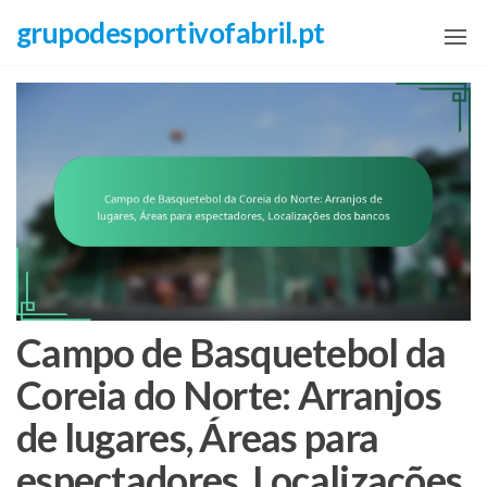
Skip
grupodesportivofabril.pt
to
the
content
Campo de Basquetebol da
Coreia do Norte: Arranjos
de lugares, Áreas para
espectadores, Localizações