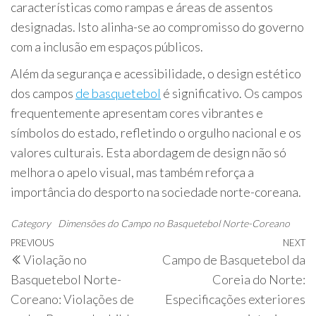
características como rampas e áreas de assentos
designadas. Isto alinha-se ao compromisso do governo
com a inclusão em espaços públicos.
Além da segurança e acessibilidade, o design estético
dos campos
de basquetebol
é significativo. Os campos
frequentemente apresentam cores vibrantes e
símbolos do estado, refletindo o orgulho nacional e os
valores culturais. Esta abordagem de design não só
melhora o apelo visual, mas também reforça a
importância do desporto na sociedade norte-coreana.
Category
Dimensões do Campo no Basquetebol Norte-Coreano
Post
Previous
PREVIOUS
NEXT
N
Violação no
Campo de Basquetebol da
navigation
Post
P
Basquetebol Norte-
Coreia do Norte:
Coreano: Violações de
Especificações exteriores