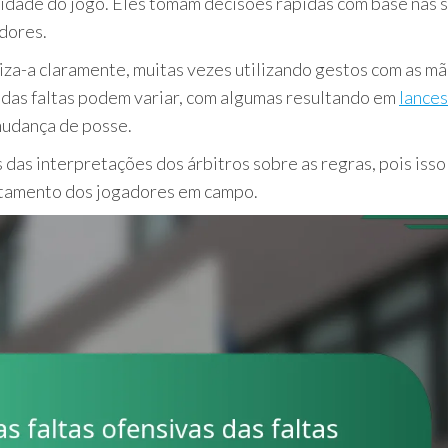
ridade do jogo. Eles tomam decisões rápidas com base nas 
dores.
liza-a claramente, muitas vezes utilizando gestos com as m
s das faltas podem variar, com algumas resultando em
lances
mudança de posse.
das interpretações dos árbitros sobre as regras, pois iss
ortamento dos jogadores em campo.