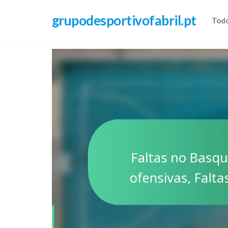
Skip
grupodesportivofabril.pt
to
Todo
the
content