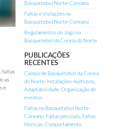
Basquetebol Norte-Coreano
Faltas e Violações no
Basquetebol Norte-Coreano
Regulamentos do Jogo no
Basquetebol da Coreia do Norte
PUBLICAÇÕES
RECENTES
, faltas
Campo de Basquetebol da Coreia
do as
do Norte: Instalações multiusos,
s e
Adaptabilidade, Organização de
eventos
Faltas no Basquetebol Norte-
Coreano: Faltas pessoais, Faltas
técnicas, Comportamento