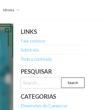
Idioma
LINKS
Fale conosco
Sobre nós
Todo o conteúdo
PESQUISAR
Search
for:
CATEGORIAS
Dimensões do Campo no