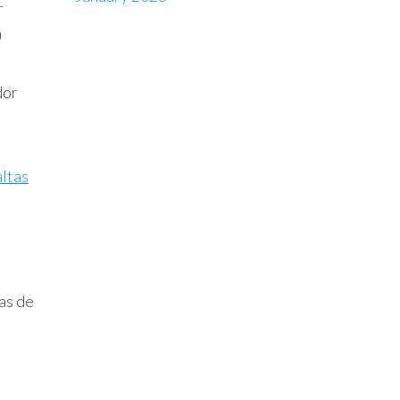
r
a
dor
altas
das de