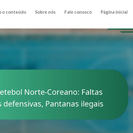
 o conteúdo
Sobre nós
Fale conosco
Página inicial