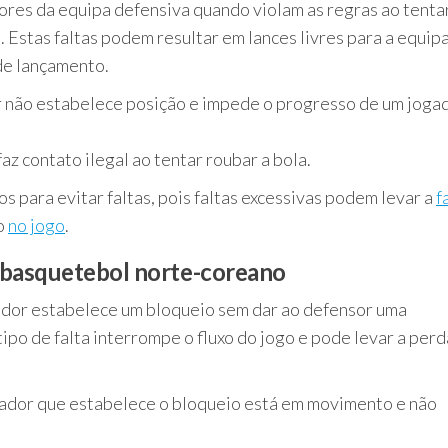
ores da equipa defensiva quando violam as regras ao tenta
 Estas faltas podem resultar em lances livres para a equip
de lançamento.
não estabelece posição e impede o progresso de um joga
z contato ilegal ao tentar roubar a bola.
 para evitar faltas, pois faltas excessivas podem levar a
f
ão
no jogo
.
o basquetebol norte-coreano
ador estabelece um bloqueio sem dar ao defensor uma
tipo de falta interrompe o fluxo do jogo e pode levar a per
ador que estabelece o bloqueio está em movimento e não