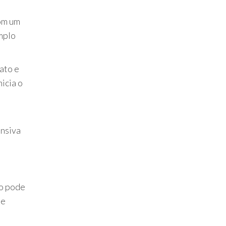
com um
mplo
tato e
icia o
ensiva
so pode
ue