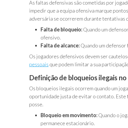
As faltas defensivas são cometidas por jogad
impedir que a equipa ofensiva marque pontos.
adversária se ocorrerem durante tentativas 
Falta de bloqueio:
Quando um defensor 
ofensivo.
Falta de alcance:
Quando um defensor fa
Os jogadores defensivos devem ser cautelosos
pessoais
que podem limitar a sua participaç
Definição de bloqueios ilegais n
Os bloqueios ilegais ocorrem quando um jog
oportunidade justa de evitar o contato. Este 
posse.
Bloqueio em movimento:
Quando o jog
permanece estacionário.