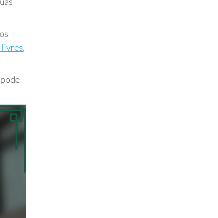
suas
ãos
 livres
,
o pode