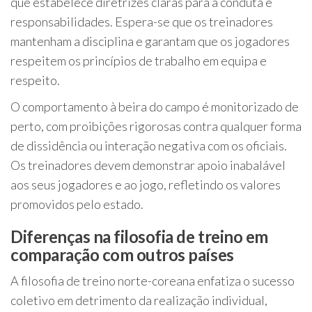
que estabelece diretrizes claras para a conduta e
responsabilidades. Espera-se que os treinadores
mantenham a disciplina e garantam que os jogadores
respeitem os princípios de trabalho em equipa e
respeito.
O comportamento à beira do campo é monitorizado de
perto, com proibições rigorosas contra qualquer forma
de dissidência ou interação negativa com os oficiais.
Os treinadores devem demonstrar apoio inabalável
aos seus jogadores e ao jogo, refletindo os valores
promovidos pelo estado.
Diferenças na filosofia de treino em
comparação com outros países
A filosofia de treino norte-coreana enfatiza o sucesso
coletivo em detrimento da realização individual,