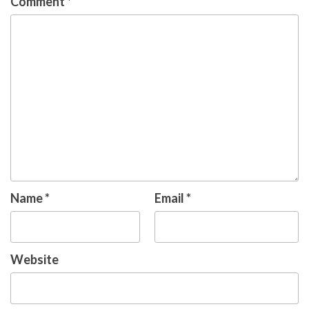
Comment
*
Name
*
Email
*
Website