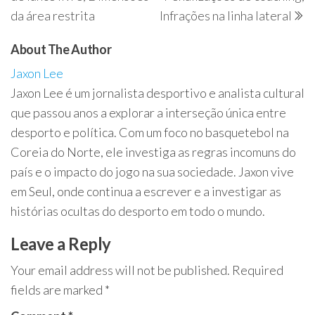
da área restrita
Infrações na linha lateral
About The Author
Jaxon Lee
Jaxon Lee é um jornalista desportivo e analista cultural
que passou anos a explorar a interseção única entre
desporto e política. Com um foco no basquetebol na
Coreia do Norte, ele investiga as regras incomuns do
país e o impacto do jogo na sua sociedade. Jaxon vive
em Seul, onde continua a escrever e a investigar as
histórias ocultas do desporto em todo o mundo.
Leave a Reply
Your email address will not be published.
Required
fields are marked
*