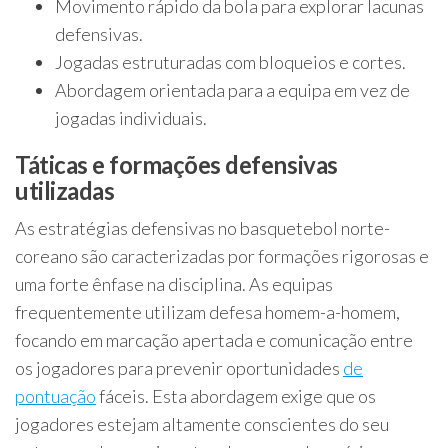
Movimento rápido da bola para explorar lacunas
defensivas.
Jogadas estruturadas com bloqueios e cortes.
Abordagem orientada para a equipa em vez de
jogadas individuais.
Táticas e formações defensivas
utilizadas
As estratégias defensivas no basquetebol norte-
coreano são caracterizadas por formações rigorosas e
uma forte ênfase na disciplina. As equipas
frequentemente utilizam defesa homem-a-homem,
focando em marcação apertada e comunicação entre
os jogadores para prevenir oportunidades
de
pontuação
fáceis. Esta abordagem exige que os
jogadores estejam altamente conscientes do seu