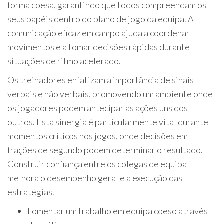
forma coesa, garantindo que todos compreendam os
seus papéis dentro do plano de jogo da equipa. A
comunicação eficaz em campo ajuda a coordenar
movimentos e a tomar decisões rápidas durante
situações de ritmo acelerado.
Os treinadores enfatizam a importância de sinais
verbais e não verbais, promovendo um ambiente onde
os jogadores podem antecipar as ações uns dos
outros. Esta sinergia é particularmente vital durante
momentos críticos nos jogos, onde decisões em
frações de segundo podem determinar o resultado.
Construir confiança entre os colegas de equipa
melhora o desempenho geral e a execução das
estratégias.
Fomentar um trabalho em equipa coeso através