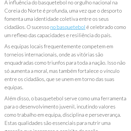
A influência do basquetebol no orgulho nacional na
Coreia do Norte é profunda, uma vez que o desporto
fomenta uma identidade coletiva entre os seus
cidadãos. O sucesso
no basquetebol
é celebrado como
um reflexo das capacidades e resiliência do país.
As equipas locais frequentemente competem em
torneios internacionais, onde as vitórias são
enquadradas como triunfos para toda a nação. Isso não
só aumenta a moral, mas também fortalece o vínculo
entre os cidadãos, que se unem em torno das suas
equipas.
Além disso, o basquetebol serve como uma ferramenta
para o desenvolvimento juvenil, incutindo valores
como trabalho em equipa, disciplina e perseverança.
Estas qualidades são essenciais para nutrir uma
geração que incorpora o espírito da nação.